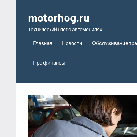
Перейти
к
motorhog.ru
содержимому
Технический блог о автомобилях
Главная
Новости
Обслуживание тра
Про финансы