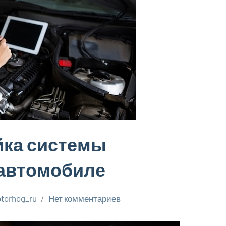
йка системы
 автомобиле
torhog_ru
Нет комментариев