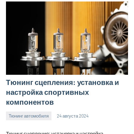
Тюнинг сцепления: установка и
настройка спортивных
компонентов
Тюнинг автомобиля
24 августа 2024
motorhog_ru
Нет
комментариев
Тюнинг сцепления: установка и настройка