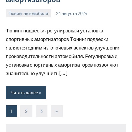
Тюнинг автомобиля
24 августа 2024
motorhog_ru
Нет
комментариев
Тюнинг подвески: регулировка и установка
спортивных амортизаторов Тюнинг подвески
является одним из ключевых аспектов улучшения
производительности автомобиля. Регулировка и
установка спортивных амортизаторов позволяют
значительно улучшить […]
Читать далее
1
2
3
Следующие
»
Пагинация
записи
записей