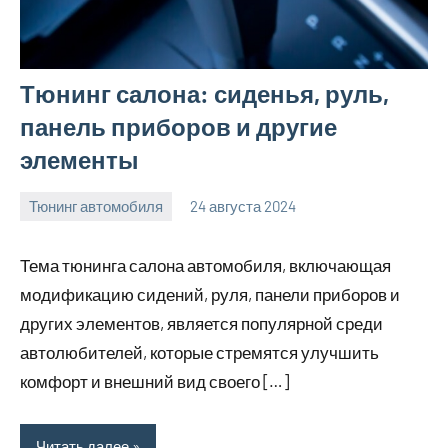
Тюнинг салона: сиденья, руль,
панель приборов и другие
элементы
Тюнинг автомобиля
24 августа 2024
motorhog_ru
Нет
комментариев
Тема тюнинга салона автомобиля, включающая
модификацию сидений, руля, панели приборов и
других элементов, является популярной среди
автолюбителей, которые стремятся улучшить
комфорт и внешний вид своего […]
Читать далее