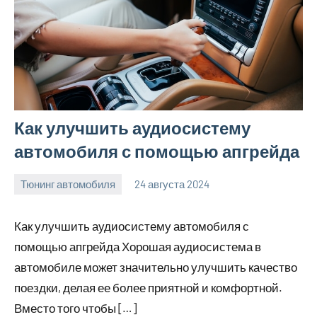
Как улучшить аудиосистему
автомобиля с помощью апгрейда
Тюнинг автомобиля
24 августа 2024
motorhog_ru
Нет
комментариев
Как улучшить аудиосистему автомобиля с
помощью апгрейда Хорошая аудиосистема в
автомобиле может значительно улучшить качество
поездки, делая ее более приятной и комфортной.
Вместо того чтобы […]