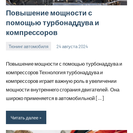
Повышение мощности с
помощью турбонаддува и
компрессоров
Тюнинг автомобиля
24 августа 2024
motorhog_ru
Нет
комментариев
Повышение мощности с помощью турбонаддува и
компрессоров Технология турбонаддува и
компрессоров играет важную роль в увеличении
мощности внутреннего сгорания двигателей. Она
широко применяется в автомобильной […]
Читать далее