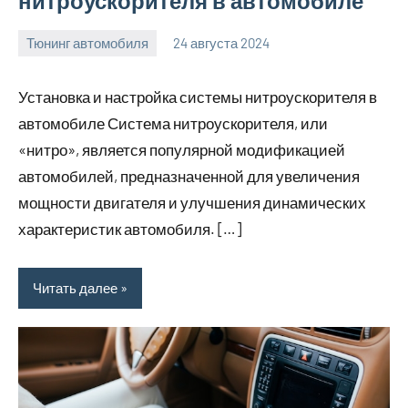
нитроускорителя в автомобиле
Тюнинг автомобиля
24 августа 2024
motorhog_ru
Нет
комментариев
Установка и настройка системы нитроускорителя в
автомобиле Система нитроускорителя, или
«нитро», является популярной модификацией
автомобилей, предназначенной для увеличения
мощности двигателя и улучшения динамических
характеристик автомобиля. […]
Читать далее