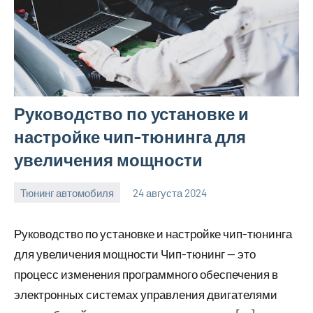
Руководство по установке и
настройке чип-тюнинга для
увеличения мощности
Тюнинг автомобиля
24 августа 2024
motorhog_ru
Нет
комментариев
Руководство по установке и настройке чип-тюнинга
для увеличения мощности Чип-тюнинг — это
процесс изменения программного обеспечения в
электронных системах управления двигателями