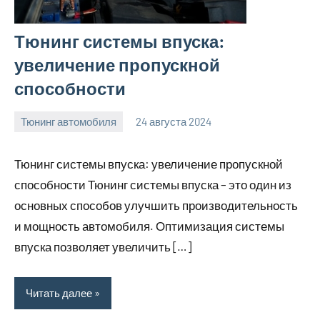
Тюнинг системы впуска:
увеличение пропускной
способности
Тюнинг автомобиля
24 августа 2024
motorhog_ru
Нет
комментариев
Тюнинг системы впуска: увеличение пропускной
способности Тюнинг системы впуска – это один из
основных способов улучшить производительность
и мощность автомобиля. Оптимизация системы
впуска позволяет увеличить […]
Читать далее