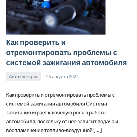
Как проверить и
отремонтировать проблемы с
системой зажигания автомобиля
Автоэлектрик
24 августа 2024
motorhog_ru
Нет
комментариев
Как проверить и отремонтировать проблемы с
системой зажигания автомобиля Система
зажигания играет ключевую роль в работе
автомобиля, поскольку от нее зависит подача и
воспламенение топливо-воздушной […]