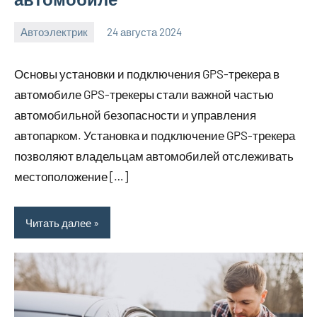
Автоэлектрик
24 августа 2024
motorhog_ru
Нет
комментариев
Основы установки и подключения GPS-трекера в
автомобиле GPS-трекеры стали важной частью
автомобильной безопасности и управления
автопарком. Установка и подключение GPS-трекера
позволяют владельцам автомобилей отслеживать
местоположение […]
Читать далее