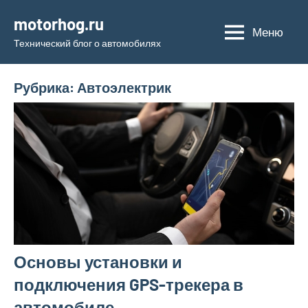
Перейти
motorhog.ru
к
Меню
Технический блог о автомобилях
содержимому
Рубрика:
Автоэлектрик
Основы установки и
подключения GPS-трекера в
автомобиле