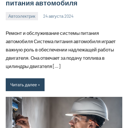
питания автомобиля
Автоэлектрик
24 августа 2024
motorhog_ru
Нет
комментариев
Ремонт и обслуживание системы питания
автомобиля Система питания автомобиля играет
важную роль в обеспечении надлежащей работы
двигателя. Она отвечает за подачу топлива в
цилиндры двигателя […]
Читать далее