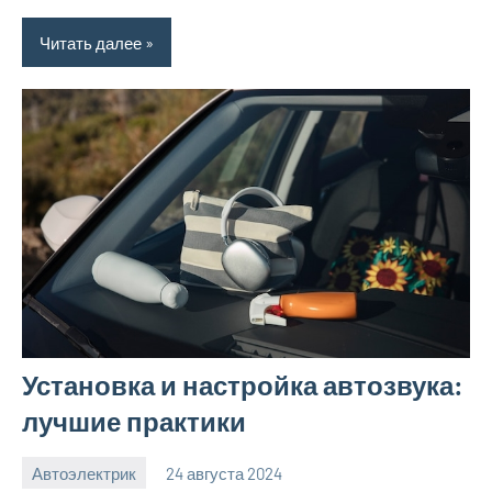
Читать далее
Установка и настройка автозвука:
лучшие практики
Автоэлектрик
24 августа 2024
motorhog_ru
Нет