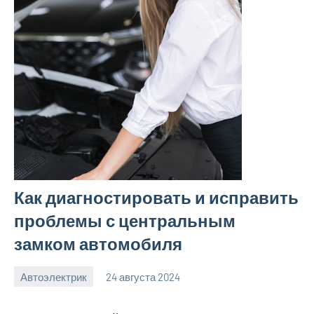
Как диагностировать и исправить
проблемы с центральным
замком автомобиля
Автоэлектрик
24 августа 2024
motorhog_ru
Нет
комментариев