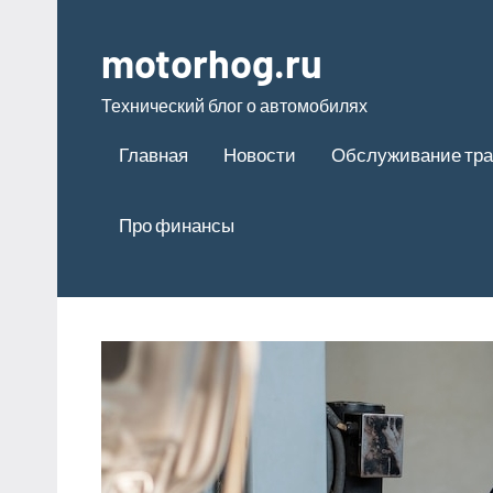
Перейти
к
motorhog.ru
содержимому
Технический блог о автомобилях
Главная
Новости
Обслуживание тра
Про финансы