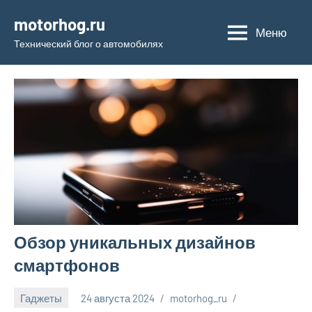
Перейти
motorhog.ru
к
Меню
Технический блог о автомобилях
содержимому
Обзор уникальных дизайнов
смартфонов
Гаджеты
24 августа 2024
motorhog_ru