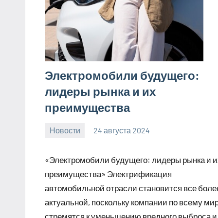
Электромобили будущего:
лидеры рынка и их
преимущества
Новости
24 августа 2024
motorhog_ru
Нет
комментариев
«Электромобили будущего: лидеры рынка и и
преимущества» Электрификация
автомобильной отрасли становится все боле
актуальной, поскольку компании по всему ми
стремятся к уменьшению вредного выброса и