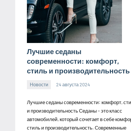
Лучшие седаны
современности: комфорт,
стиль и производительность
Новости
24 августа 2024
motorhog_ru
Нет
комментариев
Лучшие седаны современности: комфорт, ст
и производительность Седаны – это класс
автомобилей, который сочетает в себе комфо
стиль и производительность. Современные