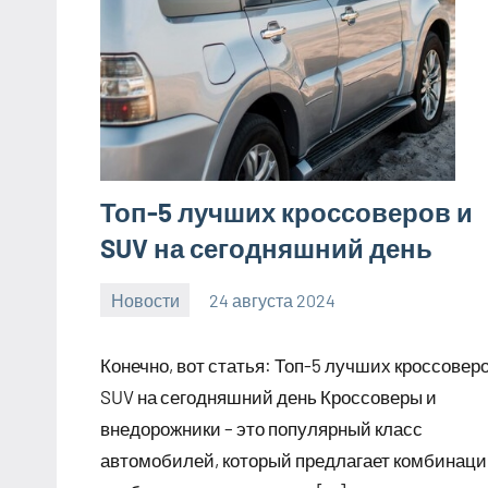
Топ-5 лучших кроссоверов и
SUV на сегодняшний день
Новости
24 августа 2024
motorhog_ru
Нет
комментариев
Конечно, вот статья: Топ-5 лучших кроссоверо
SUV на сегодняшний день Кроссоверы и
внедорожники – это популярный класс
автомобилей, который предлагает комбинац