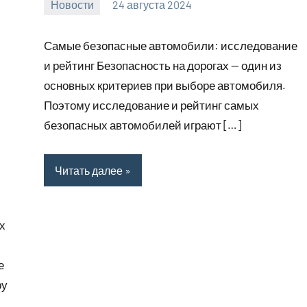
Новости
24 августа 2024
motorhog_ru
Нет
комментариев
Самые безопасные автомобили: исследование
и рейтинг Безопасность на дорогах — один из
основных критериев при выборе автомобиля.
Поэтому исследование и рейтинг самых
безопасных автомобилей играют […]
Читать далее
х
е
ру