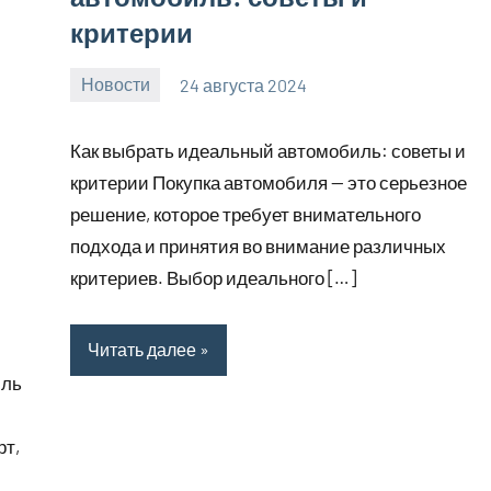
критерии
Новости
24 августа 2024
motorhog_ru
Нет
комментариев
Как выбрать идеальный автомобиль: советы и
критерии Покупка автомобиля — это серьезное
решение, которое требует внимательного
подхода и принятия во внимание различных
критериев. Выбор идеального […]
Читать далее
иль
рт,