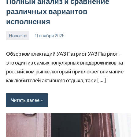
Полный анализ и сравнение
различных вариантов
исполнения
Новости
11 ноября 2025
Avtor
Нет
комментариев
Обзор комплектаций УАЗ Патриот УАЗ Патриот —
это один из самых популярных внедорожников на
российском рынке, который привлекает внимание
как любителей активного отдыха, так и […]
Читать далее