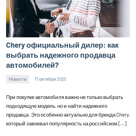
Chery официальный дилер: как
выбрать надежного продавца
автомобилей?
Новости
17 октября 2025
Avtor
Нет
комментариев
При покупке автомобиля важно не только выбрать
подходящую модель, но и найти надежного
продавца. Это особенно актуально для бренда Chery,
который завоевал популярность на российском […]