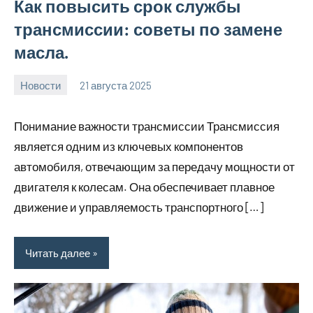
Как повысить срок службы
трансмиссии: советы по замене
масла.
Новости
21 августа 2025
Avtor
Нет
комментариев
Понимание важности трансмиссии Трансмиссия
является одним из ключевых компонентов
автомобиля, отвечающим за передачу мощности от
двигателя к колесам. Она обеспечивает плавное
движение и управляемость транспортного […]
Читать далее