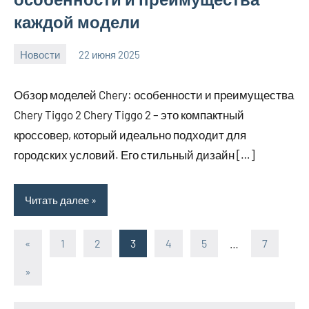
каждой модели
Новости
22 июня 2025
Avtor
Нет
комментариев
Обзор моделей Chery: особенности и преимущества
Chery Tiggo 2 Chery Tiggo 2 – это компактный
кроссовер, который идеально подходит для
городских условий. Его стильный дизайн […]
Читать далее
«
Предыдущие
1
2
3
4
5
…
7
Пагинация
записи
Следующие
»
записей
записи