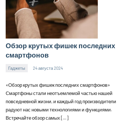
Обзор крутых фишек последних
смартфонов
Гаджеты
24 августа 2024
motorhog_ru
Нет
комментариев
«Обзор крутых фишек последних смартфонов»
Смартфоны стали неотъемлемой частью нашей
повседневной жизни, и каждый год производители
радуют нас новыми технологиями и функциями.
Встречайте обзор самых […]