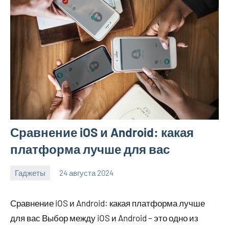
Сравнение iOS и Android: какая
платформа лучше для вас
Гаджеты
24 августа 2024
motorhog_ru
Нет
комментариев
Сравнение iOS и Android: какая платформа лучше
для вас Выбор между iOS и Android – это одно из