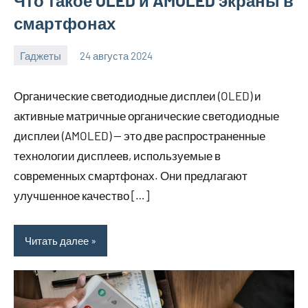
Что такое OLED и AMOLED экраны в
смартфонах
Гаджеты
24 августа 2024
motorhog_ru
Нет
комментариев
Органические светодиодные дисплеи (OLED) и
активные матричные органические светодиодные
дисплеи (AMOLED) — это две распространенные
технологии дисплеев, используемые в
современных смартфонах. Они предлагают
улучшенное качество […]
Читать далее