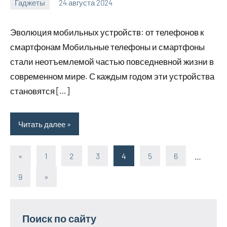
Гаджеты
24 августа 2024
motorhog_ru
Нет
комментариев
Эволюция мобильных устройств: от телефонов к
смартфонам Мобильные телефоны и смартфоны
стали неотъемлемой частью повседневной жизни в
современном мире. С каждым годом эти устройства
становятся […]
Читать далее
«
Предыдущие
1
2
3
4
5
6
…
Пагинация
записи
9
Следующие
»
записей
записи
Поиск по сайту