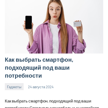
Как выбрать смартфон,
подходящий под ваши
потребности
Гаджеты
24 августа 2024
motorhog_ru
Нет
комментариев
Как выбрать смартфон, подходящий под ваши
потребности Сегодня рынок мобильных устройств