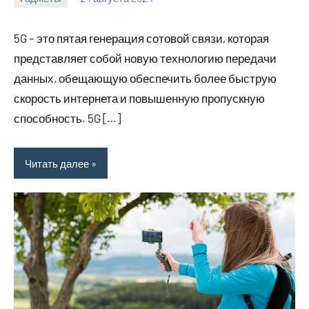
motorhog_ru
Нет
комментариев
5G – это пятая генерация сотовой связи, которая
представляет собой новую технологию передачи
данных, обещающую обеспечить более быструю
скорость интернета и повышенную пропускную
способность. 5G […]
Читать далее