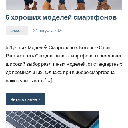
5 хороших моделей смартфонов
Гаджеты
24 августа 2024
motorhog_ru
Нет
комментариев
5 Лучших Моделей Смартфонов, Которые Стоит
Рассмотреть Сегодня рынок смартфонов предлагает
широкий выбор различных моделей, от стандартных
до премиальных. Однако, при выборе смартфона
важно учитывать […]
Читать далее